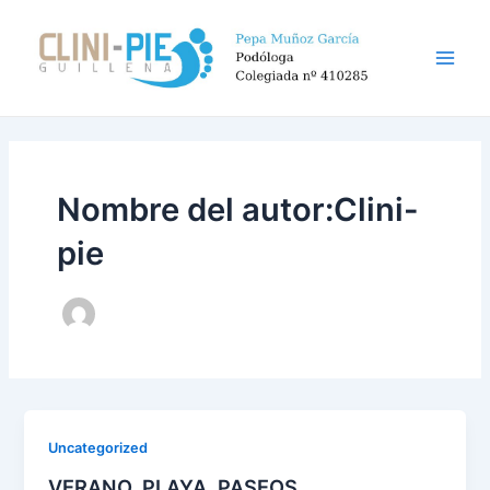
Ir
Main
al
Men
contenido
Nombre del autor:Clini-
pie
Uncategorized
VERANO, PLAYA, PASEOS…