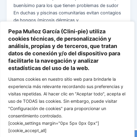
buenísimo para los que tienen problemas de sudor
En duchas y piscinas comunitarias evitan contagios
de hongos (micosis dérmicas y
Pepa Muñoz García (Clini-pie) utiliza
cookies técnicas, de personalización y
análisis, propias y de terceros, que tratan
Uncategorized
datos de conexión y/o del dispositivo para
AMPOLLAS Y LA PRÁCTICA DEPORTIVA
facilitarle la navegación y analizar
estadísticas del uso de la web.
Clini-pie
/
mayo 7, 2024
Usamos cookies en nuestro sitio web para brindarle la
Ahora que estamos en temporada deportiva con
experiencia más relevante recordando sus preferencias y
bastante calor, uno de los principales problemas en
visitas repetidas. Al hacer clic en "Aceptar todo", acepta el
los pies son las temidas ampollas. Suelen aparecer
uso de TODAS las cookies. Sin embargo, puede visitar
por un exceso de sudor y calor,
"Configuración de cookies" para proporcionar un
consentimiento controlado.
[cookie_settings margin="0px 5px 0px 0px"]
[cookie_accept_all]
Este sitio web utiliza cookies para que usted tenga la mejor experiencia de