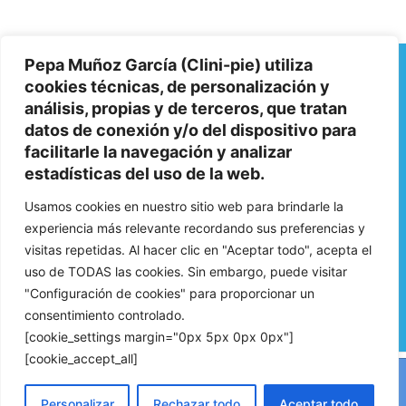
Pepa Muñoz García (Clini-pie) utiliza
Aviso Legal
cookies técnicas, de personalización y
análisis, propias y de terceros, que tratan
Política de Privacidad
datos de conexión y/o del dispositivo para
facilitarle la navegación y analizar
estadísticas del uso de la web.
Política de Cookies
Usamos cookies en nuestro sitio web para brindarle la
experiencia más relevante recordando sus preferencias y
visitas repetidas. Al hacer clic en "Aceptar todo", acepta el
uso de TODAS las cookies. Sin embargo, puede visitar
"Configuración de cookies" para proporcionar un
consentimiento controlado.
Contacto:
Teléfono:
608 321 131
Email:
info@clini-pie.com
[cookie_settings margin="0px 5px 0px 0px"]
[cookie_accept_all]
Este sitio web utiliza cookies para que usted tenga la mejor experiencia de
usuario. Si continúa navegando está dando su consentimiento para la
Copyright © 2026 | Clini-Pie
aceptación de las mencionadas cookies y la aceptación de nuestra
política de
Personalizar
Rechazar todo
Aceptar todo